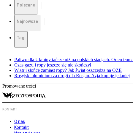
Polecane
Najnowsze
Tagi
Paliwo dla Ukrainy tańsze niż na polskich stacjach. Orlen tłum
Czas gazu i ropy jeszcze się nie skończył
Wiatr i słońce zamiast ropy? Jak świat oszczędza na OZE
Rosyjski aluminium za drogi dla Rosjan. Azja kupuje je taniej
Promowane treści
KONTAKT
O nas
Kontakt