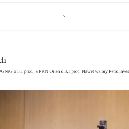
ch
PGNiG o 5,1 proc., a PKN Orlen o 3,1 proc. Nawet walory Petrolinvest