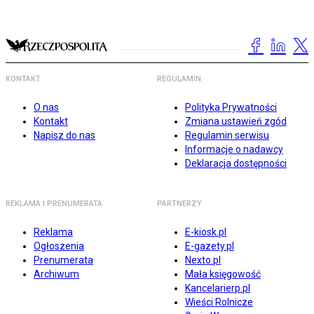
KONTAKT
REGULAMIN
O nas
Polityka Prywatności
Kontakt
Zmiana ustawień zgód
Napisz do nas
Regulamin serwisu
Informacje o nadawcy
Deklaracja dostępności
REKLAMA I PRENUMERATA
PARTNERZY
Reklama
E-kiosk.pl
Ogłoszenia
E-gazety.pl
Prenumerata
Nexto.pl
Archiwum
Mała księgowość
Kancelarierp.pl
Wieści Rolnicze