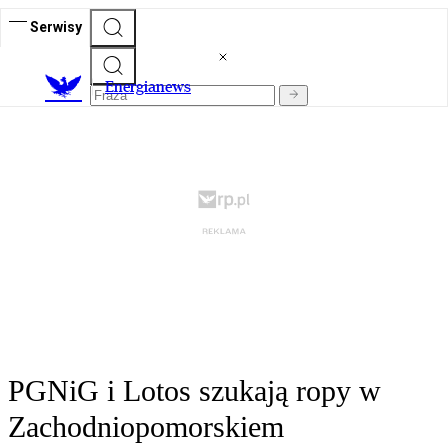
Serwisy
E
nergianews
PGNiG i Lotos szukają ropy w
Zachodniopomorskiem