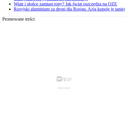
Wiatr i słońce zamiast ropy? Jak świat oszczędza na OZE
Rosyjski aluminium za drogi dla Rosjan. Azja kupuje je taniej
Promowane treści