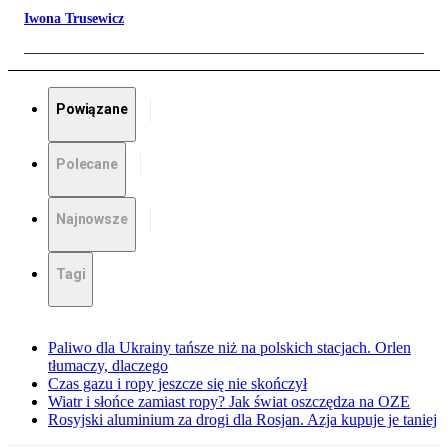
Iwona Trusewicz
Powiązane
Polecane
Najnowsze
Tagi
Paliwo dla Ukrainy tańsze niż na polskich stacjach. Orlen
tłumaczy, dlaczego
Czas gazu i ropy jeszcze się nie skończył
Wiatr i słońce zamiast ropy? Jak świat oszczędza na OZE
Rosyjski aluminium za drogi dla Rosjan. Azja kupuje je taniej