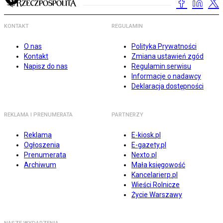
KONTAKT
REGULAMIN
O nas
Polityka Prywatności
Kontakt
Zmiana ustawień zgód
Napisz do nas
Regulamin serwisu
Informacje o nadawcy
Deklaracja dostępności
REKLAMA I PRENUMERATA
PARTNERZY
Reklama
E-kiosk.pl
Ogłoszenia
E-gazety.pl
Prenumerata
Nexto.pl
Archiwum
Mała księgowość
Kancelarierp.pl
Wieści Rolnicze
Życie Warszawy