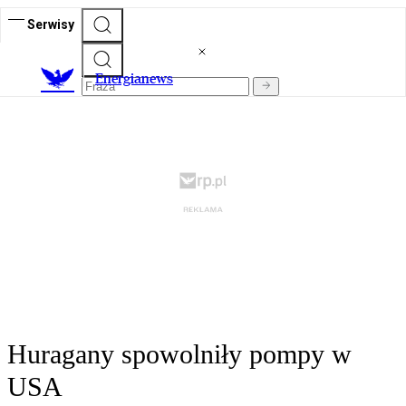
Serwisy
E
nergianews
Huragany spowolniły pompy w
USA