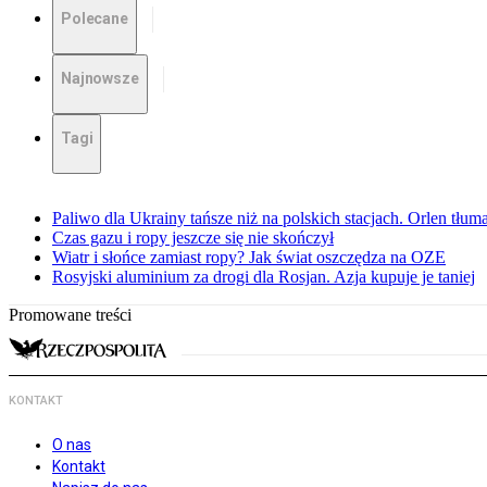
Polecane
Najnowsze
Tagi
Paliwo dla Ukrainy tańsze niż na polskich stacjach. Orlen tłum
Czas gazu i ropy jeszcze się nie skończył
Wiatr i słońce zamiast ropy? Jak świat oszczędza na OZE
Rosyjski aluminium za drogi dla Rosjan. Azja kupuje je taniej
Promowane treści
KONTAKT
O nas
Kontakt