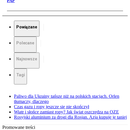
PAP
Powiązane
Polecane
Najnowsze
Tagi
Paliwo dla Ukrainy tańsze niż na polskich stacjach. Orlen
tłumaczy, dlaczego
Czas gazu i ropy jeszcze się nie skończył
Wiatr i słońce zamiast ropy? Jak świat oszczędza na OZE
Rosyjski aluminium za drogi dla Rosjan. Azja kupuje je taniej
Promowane treści