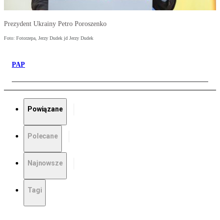
Prezydent Ukrainy Petro Poroszenko
Foto: Fotorzepa, Jerzy Dudek jd Jerzy Dudek
PAP
Powiązane
Polecane
Najnowsze
Tagi