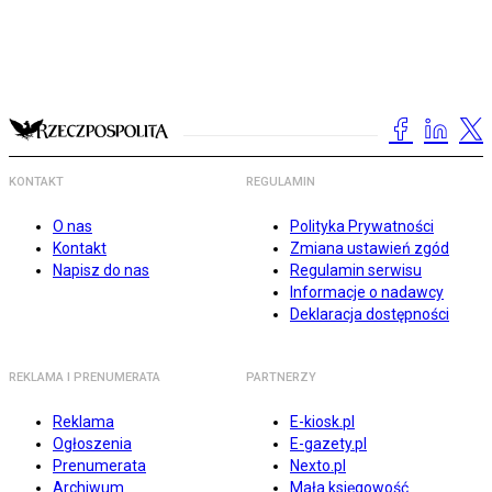
KONTAKT
REGULAMIN
O nas
Polityka Prywatności
Kontakt
Zmiana ustawień zgód
Napisz do nas
Regulamin serwisu
Informacje o nadawcy
Deklaracja dostępności
REKLAMA I PRENUMERATA
PARTNERZY
Reklama
E-kiosk.pl
Ogłoszenia
E-gazety.pl
Prenumerata
Nexto.pl
Archiwum
Mała księgowość