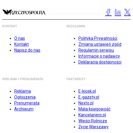
KONTAKT
REGULAMIN
O nas
Polityka Prywatności
Kontakt
Zmiana ustawień zgód
Napisz do nas
Regulamin serwisu
Informacje o nadawcy
Deklaracja dostępności
REKLAMA I PRENUMERATA
PARTNERZY
Reklama
E-kiosk.pl
Ogłoszenia
E-gazety.pl
Prenumerata
Nexto.pl
Archiwum
Mała księgowość
Kancelarierp.pl
Wieści Rolnicze
Życie Warszawy