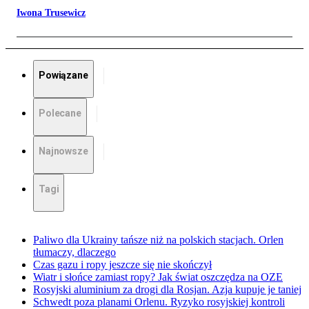
Iwona Trusewicz
Powiązane
Polecane
Najnowsze
Tagi
Paliwo dla Ukrainy tańsze niż na polskich stacjach. Orlen
tłumaczy, dlaczego
Czas gazu i ropy jeszcze się nie skończył
Wiatr i słońce zamiast ropy? Jak świat oszczędza na OZE
Rosyjski aluminium za drogi dla Rosjan. Azja kupuje je taniej
Schwedt poza planami Orlenu. Ryzyko rosyjskiej kontroli