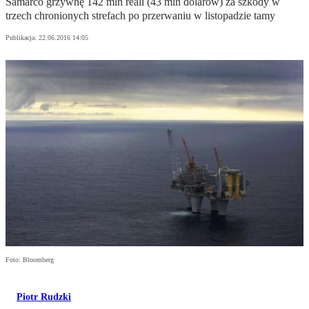
Samarco grzywnę 142 mln reali (43 mln dolarów) za szkody w
trzech chronionych strefach po przerwaniu w listopadzie tamy
Publikacja:
22.06.2016 14:05
Foto: Bloomberg
Piotr Rudzki