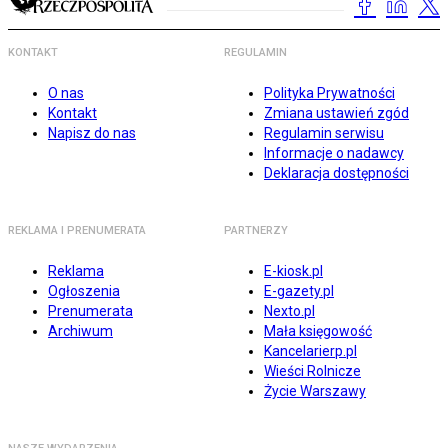
KONTAKT
REGULAMIN
O nas
Polityka Prywatności
Kontakt
Zmiana ustawień zgód
Napisz do nas
Regulamin serwisu
Informacje o nadawcy
Deklaracja dostępności
REKLAMA I PRENUMERATA
PARTNERZY
Reklama
E-kiosk.pl
Ogłoszenia
E-gazety.pl
Prenumerata
Nexto.pl
Archiwum
Mała księgowość
Kancelarierp.pl
Wieści Rolnicze
Życie Warszawy