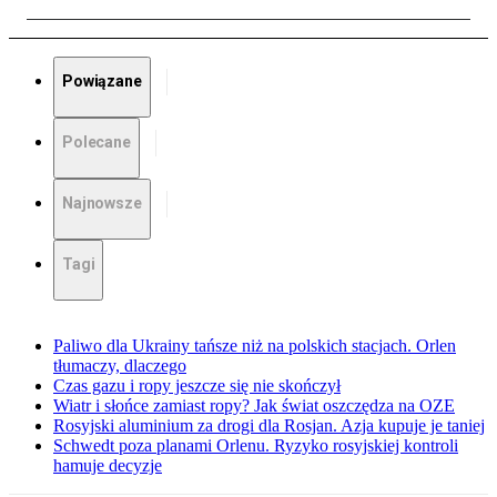
Powiązane
Polecane
Najnowsze
Tagi
Paliwo dla Ukrainy tańsze niż na polskich stacjach. Orlen
tłumaczy, dlaczego
Czas gazu i ropy jeszcze się nie skończył
Wiatr i słońce zamiast ropy? Jak świat oszczędza na OZE
Rosyjski aluminium za drogi dla Rosjan. Azja kupuje je taniej
Schwedt poza planami Orlenu. Ryzyko rosyjskiej kontroli
hamuje decyzje