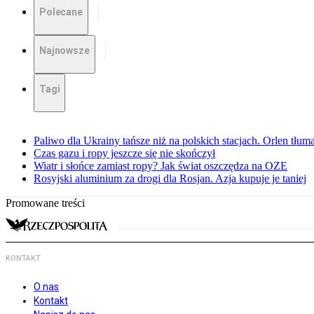
Polecane
Najnowsze
Tagi
Paliwo dla Ukrainy tańsze niż na polskich stacjach. Orlen tłum
Czas gazu i ropy jeszcze się nie skończył
Wiatr i słońce zamiast ropy? Jak świat oszczędza na OZE
Rosyjski aluminium za drogi dla Rosjan. Azja kupuje je taniej
Promowane treści
KONTAKT
O nas
Kontakt