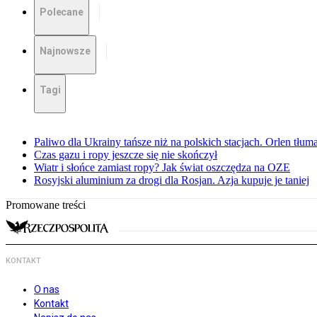
Polecane
Najnowsze
Tagi
Paliwo dla Ukrainy tańsze niż na polskich stacjach. Orlen tłum
Czas gazu i ropy jeszcze się nie skończył
Wiatr i słońce zamiast ropy? Jak świat oszczędza na OZE
Rosyjski aluminium za drogi dla Rosjan. Azja kupuje je taniej
Promowane treści
KONTAKT
O nas
Kontakt