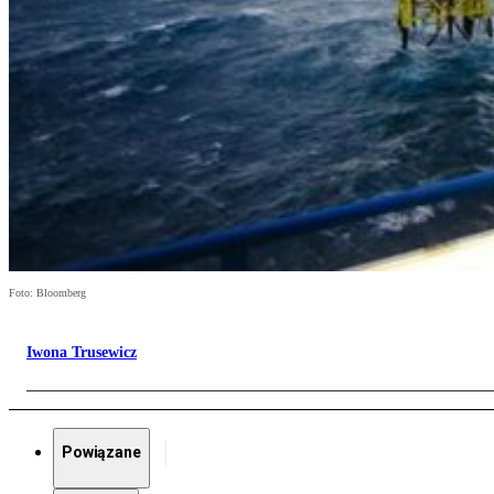
Foto: Bloomberg
Iwona Trusewicz
Powiązane