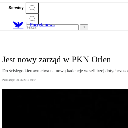
Serwisy
E
nergianews
Jest nowy zarząd w PKN Orlen
Do ścisłego kierownictwa na nową kadencję weszli trzej dotychczas
Publikacja:
30.06.2017 10:04