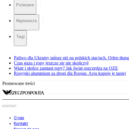
Polecane
Najnowsze
Tagi
Paliwo dla Ukrainy tańsze niż na polskich stacjach. Orlen tłum
Czas gazu i ropy jeszcze się nie skończył
Wiatr i słońce zamiast ropy? Jak świat oszczędza na OZE
Rosyjski aluminium za drogi dla Rosjan. Azja kupuje je taniej
Promowane treści
KONTAKT
O nas
Kontakt