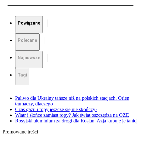
Powiązane
Polecane
Najnowsze
Tagi
Paliwo dla Ukrainy tańsze niż na polskich stacjach. Orlen
tłumaczy, dlaczego
Czas gazu i ropy jeszcze się nie skończył
Wiatr i słońce zamiast ropy? Jak świat oszczędza na OZE
Rosyjski aluminium za drogi dla Rosjan. Azja kupuje je taniej
Promowane treści