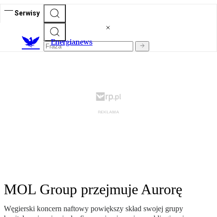
Serwisy
E
nergianews
MOL Group przejmuje Aurorę
Węgierski koncern naftowy powiększy skład swojej grupy