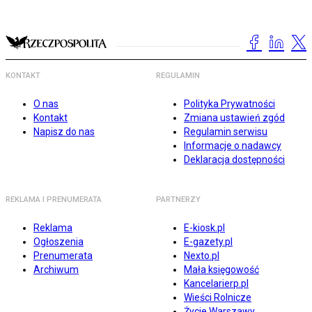
KONTAKT
REGULAMIN
O nas
Polityka Prywatności
Kontakt
Zmiana ustawień zgód
Napisz do nas
Regulamin serwisu
Informacje o nadawcy
Deklaracja dostępności
REKLAMA I PRENUMERATA
PARTNERZY
Reklama
E-kiosk.pl
Ogłoszenia
E-gazety.pl
Prenumerata
Nexto.pl
Archiwum
Mała księgowość
Kancelarierp.pl
Wieści Rolnicze
Życie Warszawy