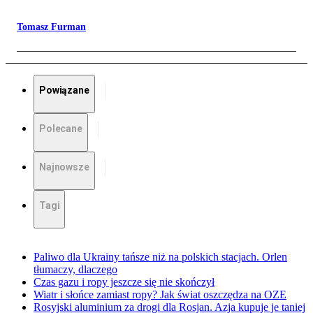
Tomasz Furman
Powiązane
Polecane
Najnowsze
Tagi
Paliwo dla Ukrainy tańsze niż na polskich stacjach. Orlen
tłumaczy, dlaczego
Czas gazu i ropy jeszcze się nie skończył
Wiatr i słońce zamiast ropy? Jak świat oszczędza na OZE
Rosyjski aluminium za drogi dla Rosjan. Azja kupuje je taniej