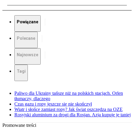
Powiązane
Polecane
Najnowsze
Tagi
Paliwo dla Ukrainy tańsze niż na polskich stacjach. Orlen
tłumaczy, dlaczego
Czas gazu i ropy jeszcze się nie skończył
Wiatr i słońce zamiast ropy? Jak świat oszczędza na OZE
Rosyjski aluminium za drogi dla Rosjan. Azja kupuje je taniej
Promowane treści