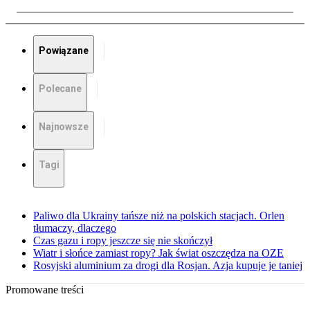
Powiązane
Polecane
Najnowsze
Tagi
Paliwo dla Ukrainy tańsze niż na polskich stacjach. Orlen
tłumaczy, dlaczego
Czas gazu i ropy jeszcze się nie skończył
Wiatr i słońce zamiast ropy? Jak świat oszczędza na OZE
Rosyjski aluminium za drogi dla Rosjan. Azja kupuje je taniej
Promowane treści