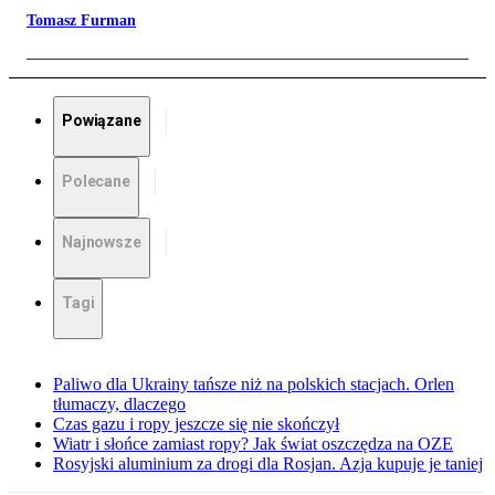
Tomasz Furman
Powiązane
Polecane
Najnowsze
Tagi
Paliwo dla Ukrainy tańsze niż na polskich stacjach. Orlen
tłumaczy, dlaczego
Czas gazu i ropy jeszcze się nie skończył
Wiatr i słońce zamiast ropy? Jak świat oszczędza na OZE
Rosyjski aluminium za drogi dla Rosjan. Azja kupuje je taniej