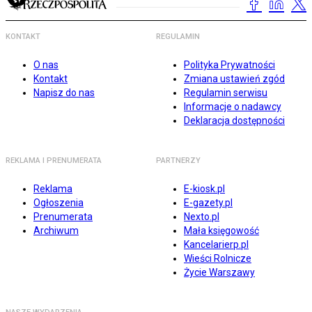
KONTAKT
REGULAMIN
O nas
Polityka Prywatności
Kontakt
Zmiana ustawień zgód
Napisz do nas
Regulamin serwisu
Informacje o nadawcy
Deklaracja dostępności
REKLAMA I PRENUMERATA
PARTNERZY
Reklama
E-kiosk.pl
Ogłoszenia
E-gazety.pl
Prenumerata
Nexto.pl
Archiwum
Mała księgowość
Kancelarierp.pl
Wieści Rolnicze
Życie Warszawy