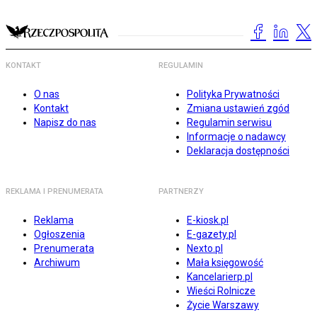
KONTAKT
REGULAMIN
O nas
Polityka Prywatności
Kontakt
Zmiana ustawień zgód
Napisz do nas
Regulamin serwisu
Informacje o nadawcy
Deklaracja dostępności
REKLAMA I PRENUMERATA
PARTNERZY
Reklama
E-kiosk.pl
Ogłoszenia
E-gazety.pl
Prenumerata
Nexto.pl
Archiwum
Mała księgowość
Kancelarierp.pl
Wieści Rolnicze
Życie Warszawy