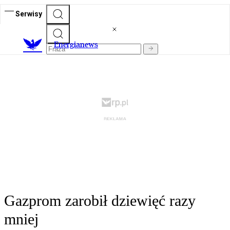
Serwisy
E
nergianews
Gazprom zarobił dziewięć razy
mniej