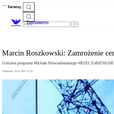
Serwisy
E
nergianews
Marcin Roszkowski: Zamrożenie cen 
Gościem programu Michała Niewiadomskiego #RZECZoBIZNESIE był 
Publikacja:
19.02.2019 14:19