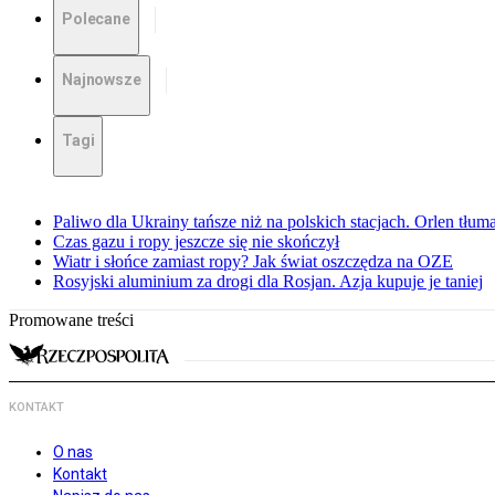
Polecane
Najnowsze
Tagi
Paliwo dla Ukrainy tańsze niż na polskich stacjach. Orlen tłum
Czas gazu i ropy jeszcze się nie skończył
Wiatr i słońce zamiast ropy? Jak świat oszczędza na OZE
Rosyjski aluminium za drogi dla Rosjan. Azja kupuje je taniej
Promowane treści
KONTAKT
O nas
Kontakt