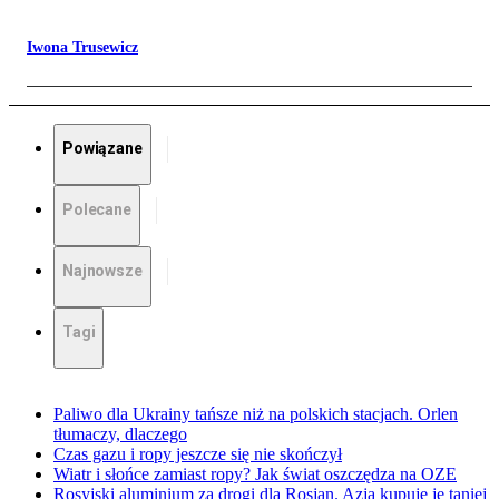
Iwona Trusewicz
Powiązane
Polecane
Najnowsze
Tagi
Paliwo dla Ukrainy tańsze niż na polskich stacjach. Orlen
tłumaczy, dlaczego
Czas gazu i ropy jeszcze się nie skończył
Wiatr i słońce zamiast ropy? Jak świat oszczędza na OZE
Rosyjski aluminium za drogi dla Rosjan. Azja kupuje je taniej