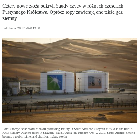
Cztery nowe złoża odkryli Saudyjczycy w różnych częściach
Pustynnego Królestwa. Oprócz ropy zawierają one także gaz
ziemny.
Publikacja:
28.12.2020 13:38
Foto: Storage tanks stand at an oil processing facility in Saudi Aramco’s Shaybah oilfield in the Rub’ Al-
Khali (Empty Quarter) desert in Shaybah, Saudi Arabia, on Tuesday, Oct. 2, 2018. Saudi Aramco aims to
become a global refiner and chemical maker, seekin...