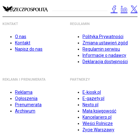
KONTAKT
REGULAMIN
O nas
Polityka Prywatności
Kontakt
Zmiana ustawień zgód
Napisz do nas
Regulamin serwisu
Informacje o nadawcy
Deklaracja dostępności
REKLAMA I PRENUMERATA
PARTNERZY
Reklama
E-kiosk.pl
Ogłoszenia
E-gazety.pl
Prenumerata
Nexto.pl
Archiwum
Mała księgowość
Kancelarierp.pl
Wieści Rolnicze
Życie Warszawy