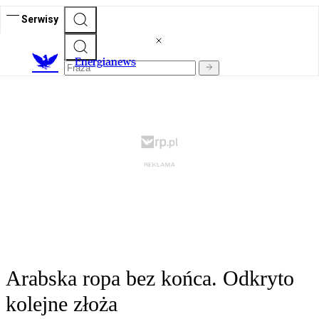
Serwisy
E
nergianews
Arabska ropa bez końca. Odkryto
kolejne złoża