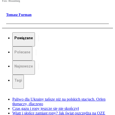
Foto: Bloomberg
Tomasz Furman
Powiązane
Polecane
Najnowsze
Tagi
Paliwo dla Ukrainy tańsze niż na polskich stacjach. Orlen
tłumaczy, dlaczego
Czas gazu i ropy jeszcze się nie skończył
Wiatr i słońce zamiast ropy? Jak świat oszczędza na OZE