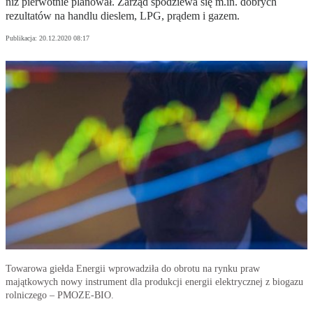
niż pierwotnie planował. Zarząd spodziewa się m.in. dobrych
rezultatów na handlu dieslem, LPG, prądem i gazem.
Publikacja:
20.12.2020 08:17
Towarowa giełda Energii wprowadziła do obrotu na rynku praw
majątkowych nowy instrument dla produkcji energii elektrycznej z biogazu
rolniczego – PMOZE-BIO.