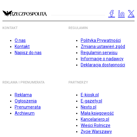
KONTAKT
REGULAMIN
O nas
Polityka Prywatności
Kontakt
Zmiana ustawień zgód
Napisz do nas
Regulamin serwisu
Informacje o nadawcy
Deklaracja dostępności
REKLAMA I PRENUMERATA
PARTNERZY
Reklama
E-kiosk.pl
Ogłoszenia
E-gazety.pl
Prenumerata
Nexto.pl
Archiwum
Mała księgowość
Kancelarierp.pl
Wieści Rolnicze
Życie Warszawy