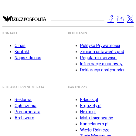
KONTAKT
REGULAMIN
O nas
Polityka Prywatności
Kontakt
Zmiana ustawień zgód
Napisz do nas
Regulamin serwisu
Informacje o nadawcy
Deklaracja dostępności
REKLAMA I PRENUMERATA
PARTNERZY
Reklama
E-kiosk.pl
Ogłoszenia
E-gazety.pl
Prenumerata
Nexto.pl
Archiwum
Mała księgowość
Kancelarierp.pl
Wieści Rolnicze