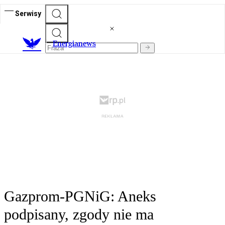
Serwisy
E
nergianews
Gazprom-PGNiG: Aneks
podpisany, zgody nie ma