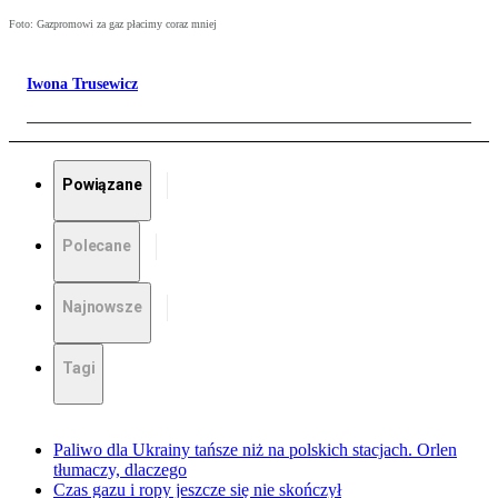
Foto: Gazpromowi za gaz płacimy coraz mniej
Iwona Trusewicz
Powiązane
Polecane
Najnowsze
Tagi
Paliwo dla Ukrainy tańsze niż na polskich stacjach. Orlen
tłumaczy, dlaczego
Czas gazu i ropy jeszcze się nie skończył