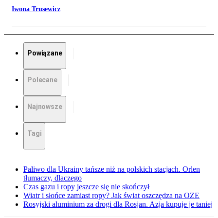
Iwona Trusewicz
Powiązane
Polecane
Najnowsze
Tagi
Paliwo dla Ukrainy tańsze niż na polskich stacjach. Orlen
tłumaczy, dlaczego
Czas gazu i ropy jeszcze się nie skończył
Wiatr i słońce zamiast ropy? Jak świat oszczędza na OZE
Rosyjski aluminium za drogi dla Rosjan. Azja kupuje je taniej