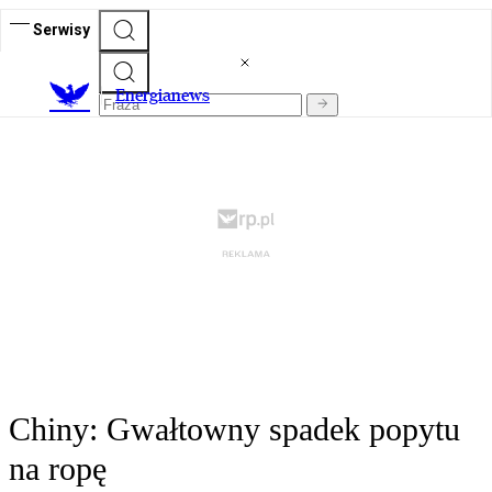
Serwisy
E
nergianews
Chiny: Gwałtowny spadek popytu
na ropę