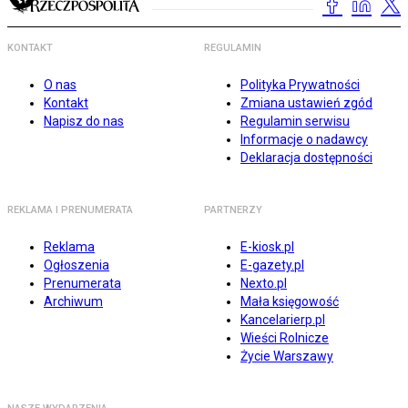
KONTAKT
REGULAMIN
O nas
Polityka Prywatności
Kontakt
Zmiana ustawień zgód
Napisz do nas
Regulamin serwisu
Informacje o nadawcy
Deklaracja dostępności
REKLAMA I PRENUMERATA
PARTNERZY
Reklama
E-kiosk.pl
Ogłoszenia
E-gazety.pl
Prenumerata
Nexto.pl
Archiwum
Mała księgowość
Kancelarierp.pl
Wieści Rolnicze
Życie Warszawy