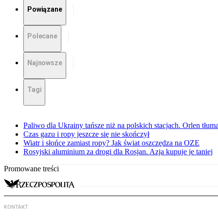
Powiązane
Polecane
Najnowsze
Tagi
Paliwo dla Ukrainy tańsze niż na polskich stacjach. Orlen tłum
Czas gazu i ropy jeszcze się nie skończył
Wiatr i słońce zamiast ropy? Jak świat oszczędza na OZE
Rosyjski aluminium za drogi dla Rosjan. Azja kupuje je taniej
Promowane treści
KONTAKT