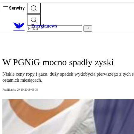
Serwisy
E
nergianews
W PGNiG mocno spadły zyski
Niskie ceny ropy i gazu, duży spadek wydobycia pierwszego z tych 
ostatnich miesiącach.
Publikacja:
29.10.2019 09:33