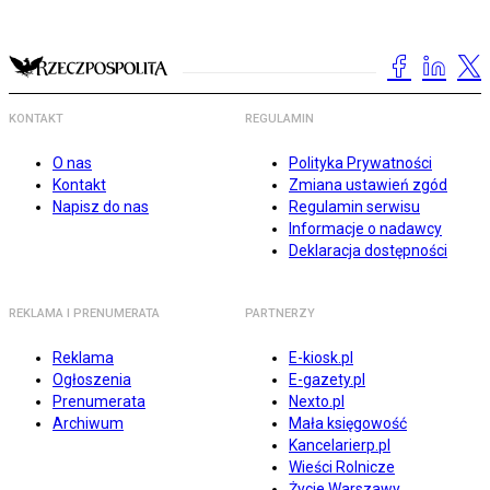
KONTAKT
REGULAMIN
O nas
Polityka Prywatności
Kontakt
Zmiana ustawień zgód
Napisz do nas
Regulamin serwisu
Informacje o nadawcy
Deklaracja dostępności
REKLAMA I PRENUMERATA
PARTNERZY
Reklama
E-kiosk.pl
Ogłoszenia
E-gazety.pl
Prenumerata
Nexto.pl
Archiwum
Mała księgowość
Kancelarierp.pl
Wieści Rolnicze
Życie Warszawy