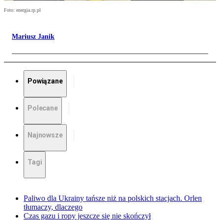
Foto: energia.rp.pl
Mariusz Janik
Powiązane
Polecane
Najnowsze
Tagi
Paliwo dla Ukrainy tańsze niż na polskich stacjach. Orlen
tłumaczy, dlaczego
Czas gazu i ropy jeszcze się nie skończył