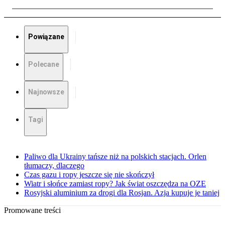
Powiązane
Polecane
Najnowsze
Tagi
Paliwo dla Ukrainy tańsze niż na polskich stacjach. Orlen
tłumaczy, dlaczego
Czas gazu i ropy jeszcze się nie skończył
Wiatr i słońce zamiast ropy? Jak świat oszczędza na OZE
Rosyjski aluminium za drogi dla Rosjan. Azja kupuje je taniej
Promowane treści