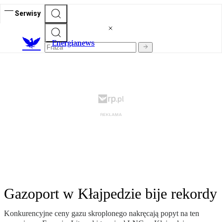
Serwisy
E
nergianews
Gazoport w Kłajpedzie bije rekordy
Konkurencyjne ceny gazu skroplonego nakręcają popyt na ten