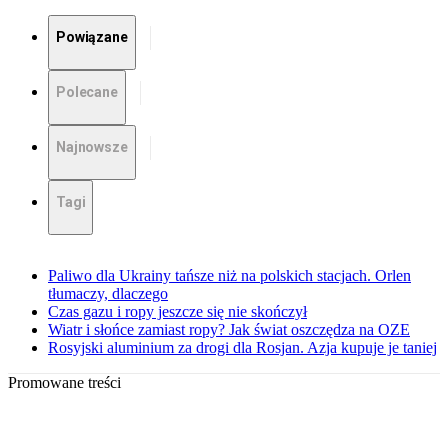
Powiązane
Polecane
Najnowsze
Tagi
Paliwo dla Ukrainy tańsze niż na polskich stacjach. Orlen
tłumaczy, dlaczego
Czas gazu i ropy jeszcze się nie skończył
Wiatr i słońce zamiast ropy? Jak świat oszczędza na OZE
Rosyjski aluminium za drogi dla Rosjan. Azja kupuje je taniej
Promowane treści