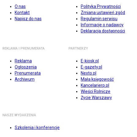
O nas
Polityka Prywatności
Kontakt
Zmiana ustawień zgód
Napisz do nas
Regulamin serwisu
Informacje o nadawcy
Deklaracja dostępności
REKLAMA I PRENUMERATA
PARTNERZY
Reklama
E-kiosk.pl
Ogłoszenia
E-gazety.pl
Prenumerata
Nexto.pl
Archiwum
Mała księgowość
Kancelarierp.pl
Wieści Rolnicze
Życie Warszawy
NASZE WYDARZENIA
Szkolenia i konferencje