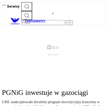
Serwisy
E
nergianews
PGNiG inwestuje w gazociągi
URE zaakceptowało dwuletni program inwestycyjny koncernu w