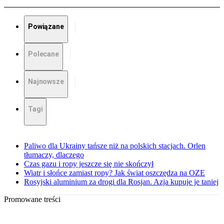
Powiązane
Polecane
Najnowsze
Tagi
Paliwo dla Ukrainy tańsze niż na polskich stacjach. Orlen
tłumaczy, dlaczego
Czas gazu i ropy jeszcze się nie skończył
Wiatr i słońce zamiast ropy? Jak świat oszczędza na OZE
Rosyjski aluminium za drogi dla Rosjan. Azja kupuje je taniej
Promowane treści