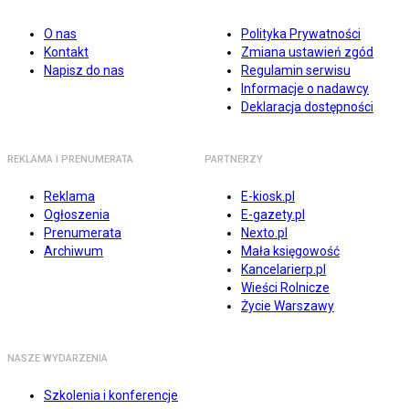
O nas
Polityka Prywatności
Kontakt
Zmiana ustawień zgód
Napisz do nas
Regulamin serwisu
Informacje o nadawcy
Deklaracja dostępności
REKLAMA I PRENUMERATA
PARTNERZY
Reklama
E-kiosk.pl
Ogłoszenia
E-gazety.pl
Prenumerata
Nexto.pl
Archiwum
Mała księgowość
Kancelarierp.pl
Wieści Rolnicze
Życie Warszawy
NASZE WYDARZENIA
Szkolenia i konferencje