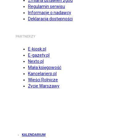
Zmiana ustawień zgód
Regulamin serwisu
Informacje o nadawcy
Deklaracja dostępności
PARTNERZY
E-kiosk.pl
E-gazety.pl
Nexto.pl
Mała księgowość
Kancelarierp.pl
Wieści Rolnicze
Życie Warszawy
KALENDARIUM