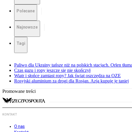
Polecane
Najnowsze
Tagi
Paliwo dla Ukrainy tańsze niż na polskich stacjach. Orlen tłum
Czas gazu i ropy jeszcze się nie skończył
Wiatr i słońce zamiast ropy? Jak świat oszczędza na OZE
Rosyjski aluminium za drogi dla Rosjan. Azja kupuje je taniej
Promowane treści
KONTAKT
O nas