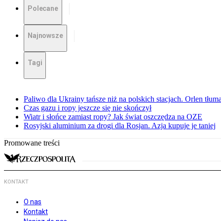
Polecane
Najnowsze
Tagi
Paliwo dla Ukrainy tańsze niż na polskich stacjach. Orlen tłum
Czas gazu i ropy jeszcze się nie skończył
Wiatr i słońce zamiast ropy? Jak świat oszczędza na OZE
Rosyjski aluminium za drogi dla Rosjan. Azja kupuje je taniej
Promowane treści
KONTAKT
O nas
Kontakt