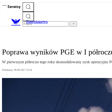
Serwisy
E
nergianews
Poprawa wyników PGE w I półrocz
W pierwszym półroczu tego roku skonsolidowany zysk operacyjny Pol
Publikacja:
08.08.2017 19:34