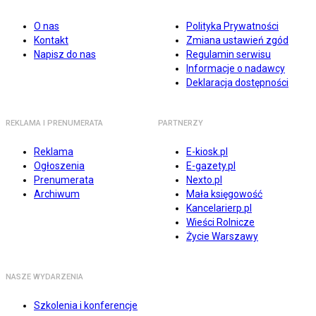
O nas
Polityka Prywatności
Kontakt
Zmiana ustawień zgód
Napisz do nas
Regulamin serwisu
Informacje o nadawcy
Deklaracja dostępności
REKLAMA I PRENUMERATA
PARTNERZY
Reklama
E-kiosk.pl
Ogłoszenia
E-gazety.pl
Prenumerata
Nexto.pl
Archiwum
Mała księgowość
Kancelarierp.pl
Wieści Rolnicze
Życie Warszawy
NASZE WYDARZENIA
Szkolenia i konferencje