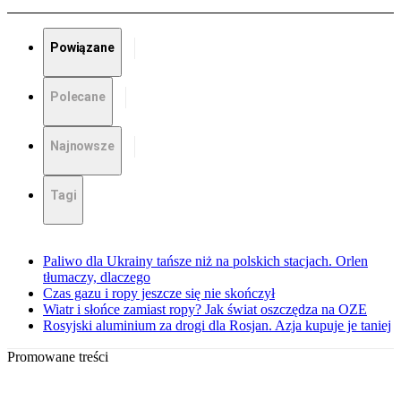
Powiązane
Polecane
Najnowsze
Tagi
Paliwo dla Ukrainy tańsze niż na polskich stacjach. Orlen
tłumaczy, dlaczego
Czas gazu i ropy jeszcze się nie skończył
Wiatr i słońce zamiast ropy? Jak świat oszczędza na OZE
Rosyjski aluminium za drogi dla Rosjan. Azja kupuje je taniej
Promowane treści