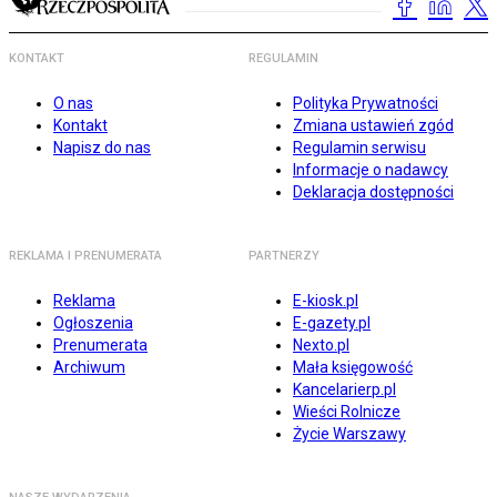
KONTAKT
REGULAMIN
O nas
Polityka Prywatności
Kontakt
Zmiana ustawień zgód
Napisz do nas
Regulamin serwisu
Informacje o nadawcy
Deklaracja dostępności
REKLAMA I PRENUMERATA
PARTNERZY
Reklama
E-kiosk.pl
Ogłoszenia
E-gazety.pl
Prenumerata
Nexto.pl
Archiwum
Mała księgowość
Kancelarierp.pl
Wieści Rolnicze
Życie Warszawy