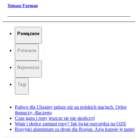
Tomasz Furman
Powiązane
Polecane
Najnowsze
Tagi
Paliwo dla Ukrainy tańsze niż na polskich stacjach. Orlen
tłumaczy, dlaczego
Czas gazu i ropy jeszcze się nie skończył
Wiatr i słońce zamiast ropy? Jak świat oszczędza na OZE
Rosyjski aluminium za drogi dla Rosjan. Azja kupuje je taniej