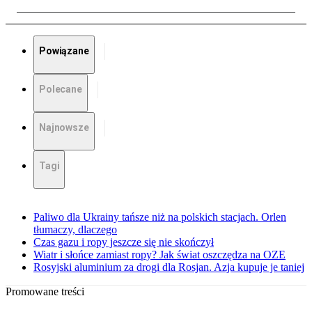
Powiązane
Polecane
Najnowsze
Tagi
Paliwo dla Ukrainy tańsze niż na polskich stacjach. Orlen
tłumaczy, dlaczego
Czas gazu i ropy jeszcze się nie skończył
Wiatr i słońce zamiast ropy? Jak świat oszczędza na OZE
Rosyjski aluminium za drogi dla Rosjan. Azja kupuje je taniej
Promowane treści