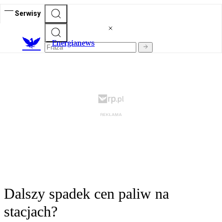
Serwisy
E
nergianews
Dalszy spadek cen paliw na
stacjach?