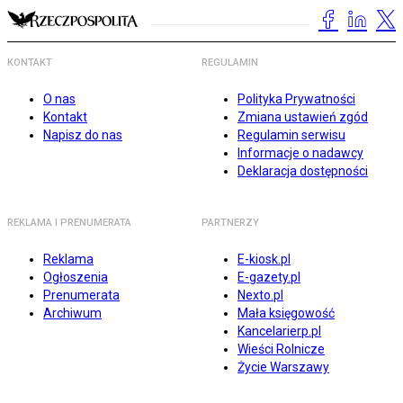
KONTAKT
REGULAMIN
O nas
Polityka Prywatności
Kontakt
Zmiana ustawień zgód
Napisz do nas
Regulamin serwisu
Informacje o nadawcy
Deklaracja dostępności
REKLAMA I PRENUMERATA
PARTNERZY
Reklama
E-kiosk.pl
Ogłoszenia
E-gazety.pl
Prenumerata
Nexto.pl
Archiwum
Mała księgowość
Kancelarierp.pl
Wieści Rolnicze
Życie Warszawy