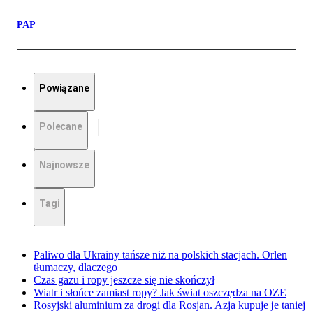
PAP
Powiązane
Polecane
Najnowsze
Tagi
Paliwo dla Ukrainy tańsze niż na polskich stacjach. Orlen
tłumaczy, dlaczego
Czas gazu i ropy jeszcze się nie skończył
Wiatr i słońce zamiast ropy? Jak świat oszczędza na OZE
Rosyjski aluminium za drogi dla Rosjan. Azja kupuje je taniej