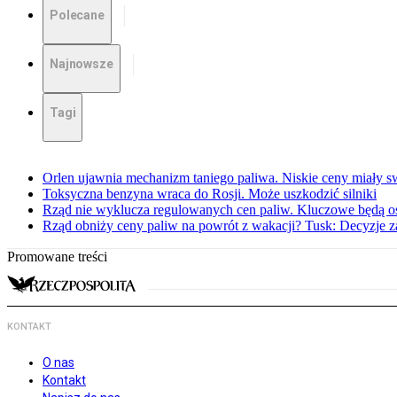
Polecane
Najnowsze
Tagi
Orlen ujawnia mechanizm taniego paliwa. Niskie ceny miały s
Toksyczna benzyna wraca do Rosji. Może uszkodzić silniki
Rząd nie wyklucza regulowanych cen paliw. Kluczowe będą os
Rząd obniży ceny paliw na powrót z wakacji? Tusk: Decyzje 
Promowane treści
KONTAKT
O nas
Kontakt