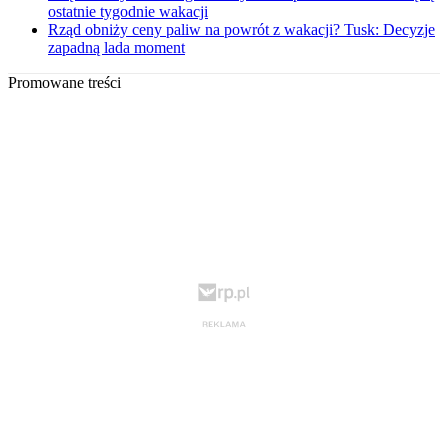
ostatnie tygodnie wakacji
Rząd obniży ceny paliw na powrót z wakacji? Tusk: Decyzje
zapadną lada moment
Promowane treści