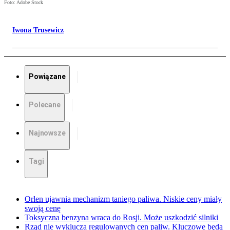
Foto: Adobe Stock
Iwona Trusewicz
Powiązane
Polecane
Najnowsze
Tagi
Orlen ujawnia mechanizm taniego paliwa. Niskie ceny miały
swoją cenę
Toksyczna benzyna wraca do Rosji. Może uszkodzić silniki
Rząd nie wyklucza regulowanych cen paliw. Kluczowe będą