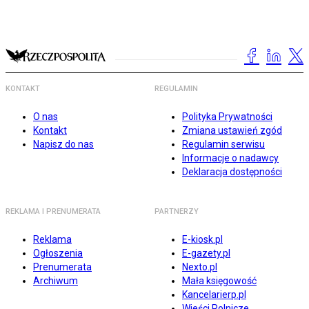
KONTAKT
REGULAMIN
O nas
Polityka Prywatności
Kontakt
Zmiana ustawień zgód
Napisz do nas
Regulamin serwisu
Informacje o nadawcy
Deklaracja dostępności
REKLAMA I PRENUMERATA
PARTNERZY
Reklama
E-kiosk.pl
Ogłoszenia
E-gazety.pl
Prenumerata
Nexto.pl
Archiwum
Mała księgowość
Kancelarierp.pl
Wieści Rolnicze