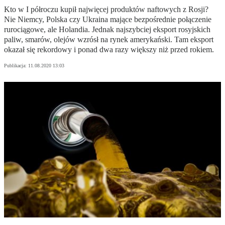
Kto w I półroczu kupił najwięcej produktów naftowych z Rosji?
Nie Niemcy, Polska czy Ukraina mające bezpośrednie połączenie
rurociągowe, ale Holandia. Jednak najszybciej eksport rosyjskich
paliw, smarów, olejów wzrósł na rynek amerykański. Tam eksport
okazał się rekordowy i ponad dwa razy większy niż przed rokiem.
Publikacja:
11.08.2020 13:03