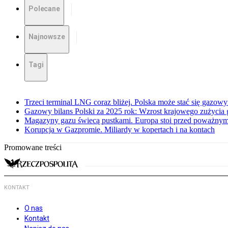
Polecane
Najnowsze
Tagi
Trzeci terminal LNG coraz bliżej. Polska może stać się gazo
Gazowy bilans Polski za 2025 rok: Wzrost krajowego zużycia
Magazyny gazu świecą pustkami. Europa stoi przed poważn
Korupcja w Gazpromie. Miliardy w kopertach i na kontach
Promowane treści
KONTAKT
O nas
Kontakt