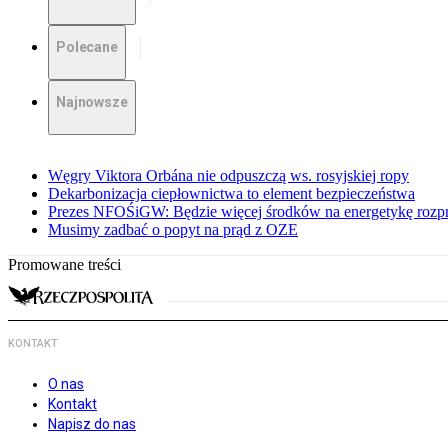
Polecane
Najnowsze
Węgry Viktora Orbána nie odpuszczą ws. rosyjskiej ropy
Dekarbonizacja ciepłownictwa to element bezpieczeństwa
Prezes NFOŚiGW: Będzie więcej środków na energetykę rozp
Musimy zadbać o popyt na prąd z OZE
Promowane treści
KONTAKT
O nas
Kontakt
Napisz do nas