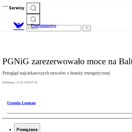
Serwisy
E
nergianews
PGNiG zarezerwowało moce na Balt
Przegląd najciekawszych newsów z branży energetycznej
Publikacja:
31.01.2018 07:41
Urszula Lesman
Powiązane