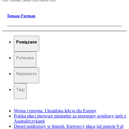
Foto: Fotorzepa, Dariusz Golik Dariusz Golik
Tomasz Furman
Powiązane
Polecane
Najnowsze
Tagi
Wojna i energia. Ukraińska lekcja dla Europy
Polska płaci pierwsze pieniądze za przegrany węglowy spór z
Australijczykami
Diesel najdroższy w historii. Kierowcy płacą już prawie 9 zł