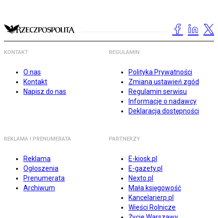
KONTAKT
REGULAMIN
O nas
Polityka Prywatności
Kontakt
Zmiana ustawień zgód
Napisz do nas
Regulamin serwisu
Informacje o nadawcy
Deklaracja dostępności
REKLAMA I PRENUMERATA
PARTNERZY
Reklama
E-kiosk.pl
Ogłoszenia
E-gazety.pl
Prenumerata
Nexto.pl
Archiwum
Mała księgowość
Kancelarierp.pl
Wieści Rolnicze
Życie Warszawy