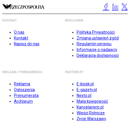
KONTAKT
REGULAMIN
O nas
Polityka Prywatności
Kontakt
Zmiana ustawień zgód
Napisz do nas
Regulamin serwisu
Informacje o nadawcy
Deklaracja dostępności
REKLAMA I PRENUMERATA
PARTNERZY
Reklama
E-kiosk.pl
Ogłoszenia
E-gazety.pl
Prenumerata
Nexto.pl
Archiwum
Mała księgowość
Kancelarierp.pl
Wieści Rolnicze
Życie Warszawy