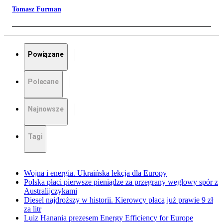
Tomasz Furman
Powiązane
Polecane
Najnowsze
Tagi
Wojna i energia. Ukraińska lekcja dla Europy
Polska płaci pierwsze pieniądze za przegrany węglowy spór z
Australijczykami
Diesel najdroższy w historii. Kierowcy płacą już prawie 9 zł
za litr
Luiz Hanania prezesem Energy Efficiency for Europe