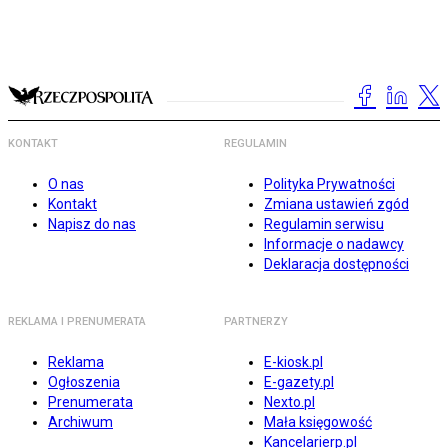
KONTAKT
REGULAMIN
O nas
Polityka Prywatności
Kontakt
Zmiana ustawień zgód
Napisz do nas
Regulamin serwisu
Informacje o nadawcy
Deklaracja dostępności
REKLAMA I PRENUMERATA
PARTNERZY
Reklama
E-kiosk.pl
Ogłoszenia
E-gazety.pl
Prenumerata
Nexto.pl
Archiwum
Mała księgowość
Kancelarierp.pl