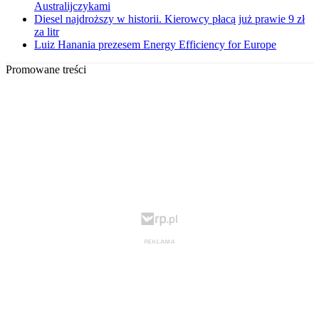
Australijczykami
Diesel najdroższy w historii. Kierowcy płacą już prawie 9 zł
za litr
Luiz Hanania prezesem Energy Efficiency for Europe
Promowane treści