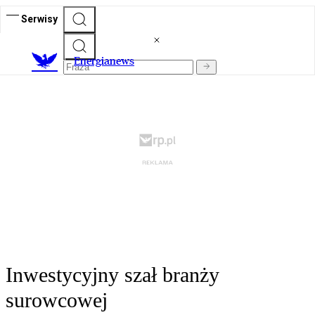
Serwisy
E
nergianews
Inwestycyjny szał branży
surowcowej