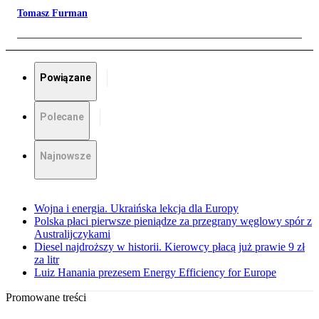
Tomasz Furman
Powiązane
Polecane
Najnowsze
Wojna i energia. Ukraińska lekcja dla Europy
Polska płaci pierwsze pieniądze za przegrany węglowy spór z
Australijczykami
Diesel najdroższy w historii. Kierowcy płacą już prawie 9 zł
za litr
Luiz Hanania prezesem Energy Efficiency for Europe
Promowane treści