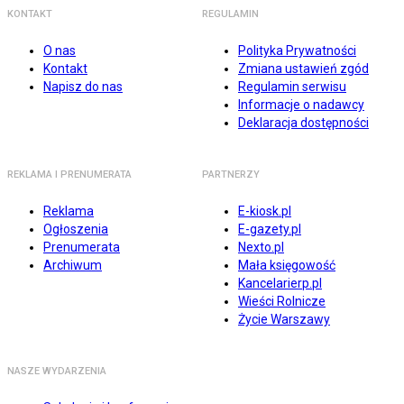
KONTAKT
REGULAMIN
O nas
Polityka Prywatności
Kontakt
Zmiana ustawień zgód
Napisz do nas
Regulamin serwisu
Informacje o nadawcy
Deklaracja dostępności
REKLAMA I PRENUMERATA
PARTNERZY
Reklama
E-kiosk.pl
Ogłoszenia
E-gazety.pl
Prenumerata
Nexto.pl
Archiwum
Mała księgowość
Kancelarierp.pl
Wieści Rolnicze
Życie Warszawy
NASZE WYDARZENIA