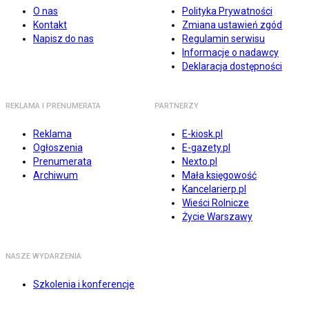
O nas
Polityka Prywatności
Kontakt
Zmiana ustawień zgód
Napisz do nas
Regulamin serwisu
Informacje o nadawcy
Deklaracja dostępności
REKLAMA I PRENUMERATA
PARTNERZY
Reklama
E-kiosk.pl
Ogłoszenia
E-gazety.pl
Prenumerata
Nexto.pl
Archiwum
Mała księgowość
Kancelarierp.pl
Wieści Rolnicze
Życie Warszawy
NASZE WYDARZENIA
Szkolenia i konferencje