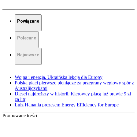
Powiązane
Polecane
Najnowsze
Wojna i energia. Ukraińska lekcja dla Europy
Polska płaci pierwsze pieniądze za przegrany węglowy spór z
Australijczykami
Diesel najdroższy w historii. Kierowcy płacą już prawie 9 zł
za litr
Luiz Hanania prezesem Energy Efficiency for Europe
Promowane treści