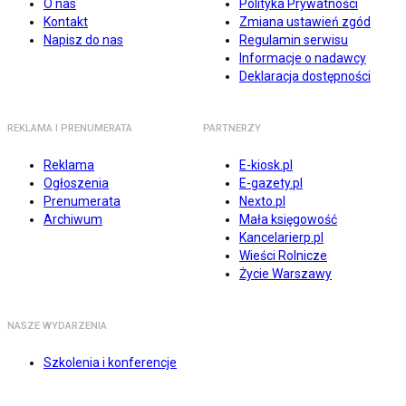
O nas
Polityka Prywatności
Kontakt
Zmiana ustawień zgód
Napisz do nas
Regulamin serwisu
Informacje o nadawcy
Deklaracja dostępności
REKLAMA I PRENUMERATA
PARTNERZY
Reklama
E-kiosk.pl
Ogłoszenia
E-gazety.pl
Prenumerata
Nexto.pl
Archiwum
Mała księgowość
Kancelarierp.pl
Wieści Rolnicze
Życie Warszawy
NASZE WYDARZENIA
Szkolenia i konferencje