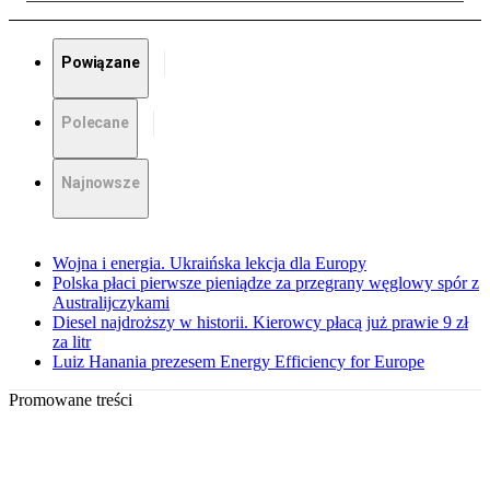
Powiązane
Polecane
Najnowsze
Wojna i energia. Ukraińska lekcja dla Europy
Polska płaci pierwsze pieniądze za przegrany węglowy spór z
Australijczykami
Diesel najdroższy w historii. Kierowcy płacą już prawie 9 zł
za litr
Luiz Hanania prezesem Energy Efficiency for Europe
Promowane treści