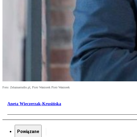
Foto: Zelaznastudio.pl, Piotr Waniorek Piotr Waniorek
Aneta Wieczerzak-Krusińska
Powiązane