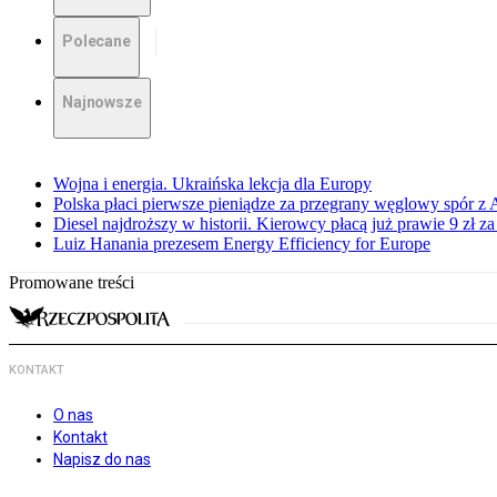
Polecane
Najnowsze
Wojna i energia. Ukraińska lekcja dla Europy
Polska płaci pierwsze pieniądze za przegrany węglowy spór z 
Diesel najdroższy w historii. Kierowcy płacą już prawie 9 zł za 
Luiz Hanania prezesem Energy Efficiency for Europe
Promowane treści
KONTAKT
O nas
Kontakt
Napisz do nas