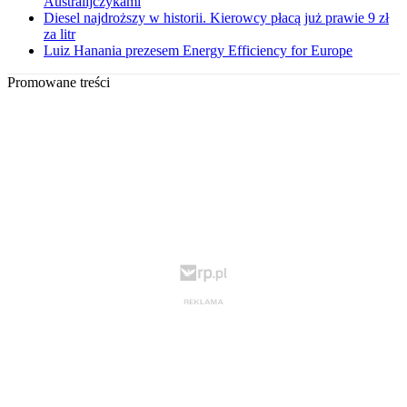
Australijczykami
Diesel najdroższy w historii. Kierowcy płacą już prawie 9 zł
za litr
Luiz Hanania prezesem Energy Efficiency for Europe
Promowane treści