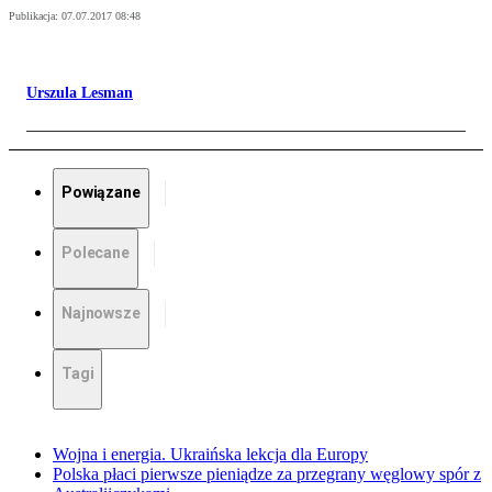
Publikacja:
07.07.2017 08:48
Urszula Lesman
Powiązane
Polecane
Najnowsze
Tagi
Wojna i energia. Ukraińska lekcja dla Europy
Polska płaci pierwsze pieniądze za przegrany węglowy spór z