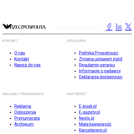
KONTAKT
REGULAMIN
O nas
Polityka Prywatności
Kontakt
Zmiana ustawień zgód
Napisz do nas
Regulamin serwisu
Informacje o nadawcy
Deklaracja dostępności
REKLAMA I PRENUMERATA
PARTNERZY
Reklama
E-kiosk.pl
Ogłoszenia
E-gazety.pl
Prenumerata
Nexto.pl
Archiwum
Mała księgowość
Kancelarierp.pl