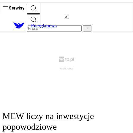
Serwisy
E
nergianews
MEW liczy na inwestycje
popowodziowe