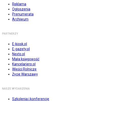
Reklama
Ogłoszenia
Prenumerata
Archiwum
PARTNERZY
E-kiosk.pl
E-gazety.pl
Nexto.pl
Mała księgowość
Kancelarierp.pl
Wieści Rolnicze
Życie Warszawy
NASZE WYDARZENIA
Szkolenia i konferencje