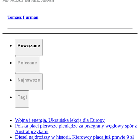
Foto: Fotorzepa, Tom Tomasz Jodłowski
Tomasz Furman
Powiązane
Polecane
Najnowsze
Tagi
Wojna i energia. Ukraińska lekcja dla Europy
Polska płaci pierwsze pieniądze za przegrany węglowy spór z
Australijczykami
Diesel najdroższy w historii. Kierowcy płacą już prawie 9 zł