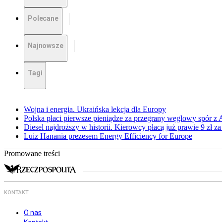
Polecane
Najnowsze
Tagi
Wojna i energia. Ukraińska lekcja dla Europy
Polska płaci pierwsze pieniądze za przegrany węglowy spór z 
Diesel najdroższy w historii. Kierowcy płacą już prawie 9 zł za 
Luiz Hanania prezesem Energy Efficiency for Europe
Promowane treści
KONTAKT
O nas