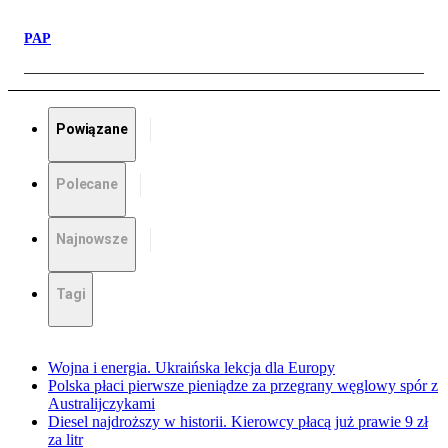
PAP
Powiązane
Polecane
Najnowsze
Tagi
Wojna i energia. Ukraińska lekcja dla Europy
Polska płaci pierwsze pieniądze za przegrany węglowy spór z
Australijczykami
Diesel najdroższy w historii. Kierowcy płacą już prawie 9 zł
za litr