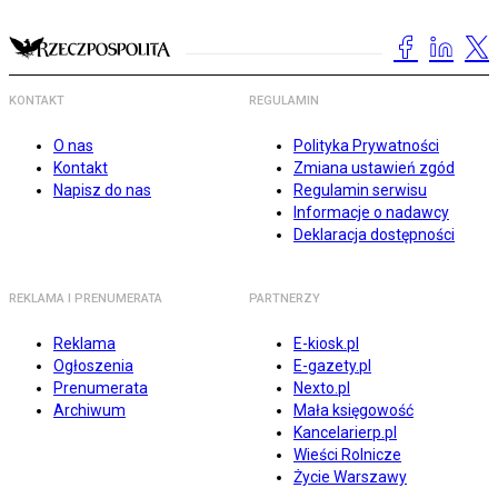
KONTAKT
REGULAMIN
O nas
Polityka Prywatności
Kontakt
Zmiana ustawień zgód
Napisz do nas
Regulamin serwisu
Informacje o nadawcy
Deklaracja dostępności
REKLAMA I PRENUMERATA
PARTNERZY
Reklama
E-kiosk.pl
Ogłoszenia
E-gazety.pl
Prenumerata
Nexto.pl
Archiwum
Mała księgowość
Kancelarierp.pl
Wieści Rolnicze
Życie Warszawy