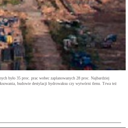
ych było 35 proc. prac wobec zaplanowanych 28 proc. Najbardziej
owania, budowie destylacji hydrowaksu czy wytwórni tlenu. Trwa też