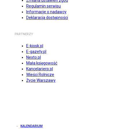
Zmiana ustawień zgód
Regulamin serwisu
Informacje o nadawcy
Deklaracja dostępności
PARTNERZY
E-kiosk.pl
E-gazety.pl
Nexto.pl
Mała księgowość
Kancelarierp.pl
Wieści Rolnicze
Życie Warszawy
KALENDARIUM