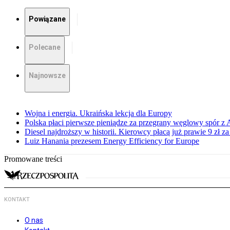
Powiązane
Polecane
Najnowsze
Wojna i energia. Ukraińska lekcja dla Europy
Polska płaci pierwsze pieniądze za przegrany węglowy spór z 
Diesel najdroższy w historii. Kierowcy płacą już prawie 9 zł za 
Luiz Hanania prezesem Energy Efficiency for Europe
Promowane treści
KONTAKT
O nas