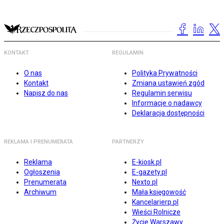
KONTAKT
REGULAMIN
O nas
Polityka Prywatności
Kontakt
Zmiana ustawień zgód
Napisz do nas
Regulamin serwisu
Informacje o nadawcy
Deklaracja dostępności
REKLAMA I PRENUMERATA
PARTNERZY
Reklama
E-kiosk.pl
Ogłoszenia
E-gazety.pl
Prenumerata
Nexto.pl
Archiwum
Mała księgowość
Kancelarierp.pl
Wieści Rolnicze
Życie Warszawy