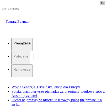
1
/
2
Foto: Bloomberg
Tomasz Furman
Powiązane
Polecane
Najnowsze
Wojna i energia. Ukraińska lekcja dla Europy
Polska płaci pierwsze pieniądze za przegrany węglowy spór z
Australijczykami
Diesel najdroższy w historii. Kierowcy płacą już prawie 9 zł
za litr